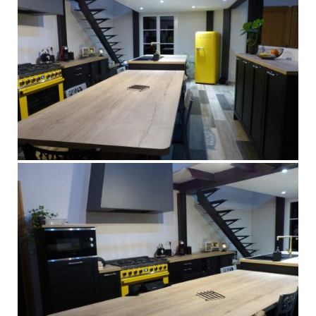
Nos showrooms
Nos partenaires
Zecchinon
Ronda Design
Mobilier Carrier
Contact