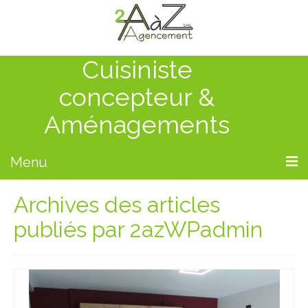
Cuisiniste
concepteur &
Aménagements
Menu
Archives des articles
Accueil
publiés par 2azWPadmin
Qui sommes-nous ?
Nos prestations
Nos réalisations