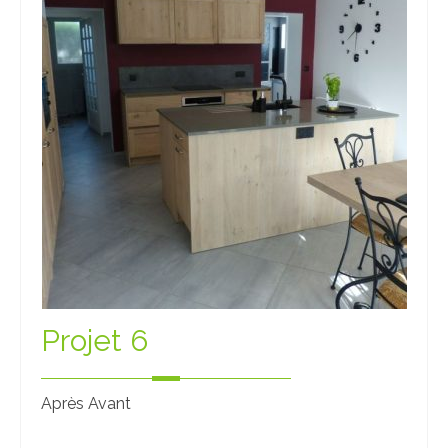
Nos showrooms
Nos partenaires
Zecchinon
Ronda Design
Mobilier Carrier
Contact
Projet 6
Après Avant