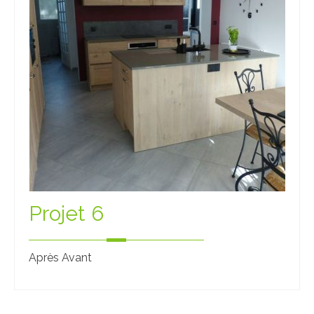
Nos showrooms
Nos partenaires
Zecchinon
Ronda Design
Mobilier Carrier
Contact
Projet 6
Après Avant